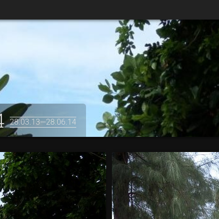
4
28.03.13—28.06.14