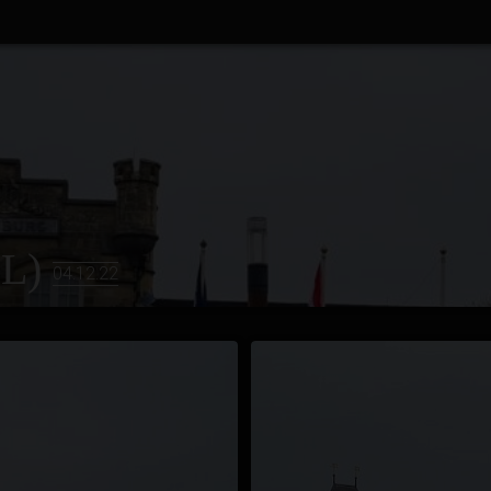
NL)
04.12.22