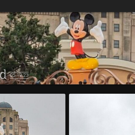
nd
05.12.23