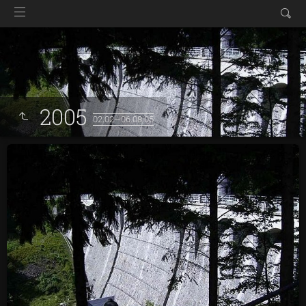
2005
02.02—06.08.05