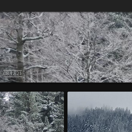
d
08.12.21