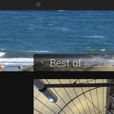
Best of
09.11—27.12.24