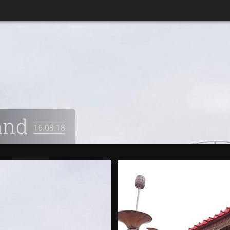
land
16.08.18