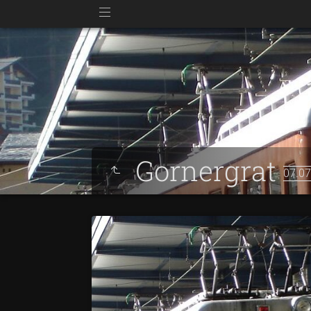
Gornergrat
07.07