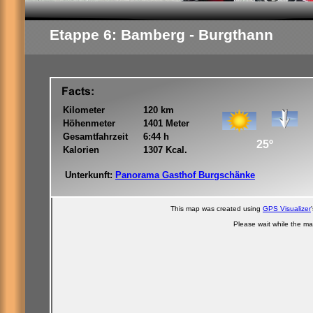
Etappe 6: Bamberg - Burgthann
Kilometer
120 km
Höhenmeter
1401 Meter
Gesamtfahrzeit
6:44 h
25º
Kalorien
1307 Kcal.
Unterkunft:
Panorama Gasthof Burgschänke