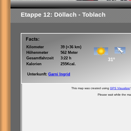
Etappe 12: Döllach - Toblach
Kilometer
39 (+36 km)
Höhenmeter
562 Meter
Gesamtfahrzeit
3:22 h
31º
Kalorien
255Kcal.
Unterkunft:
Garni Ingrid