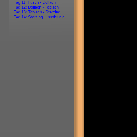
Tag 11: Fusch - Döllach
Tag 12: Döllach - Toblach
Tag 13: Toblach - Sterzing
Tag 14: Sterzing - Innsbruck