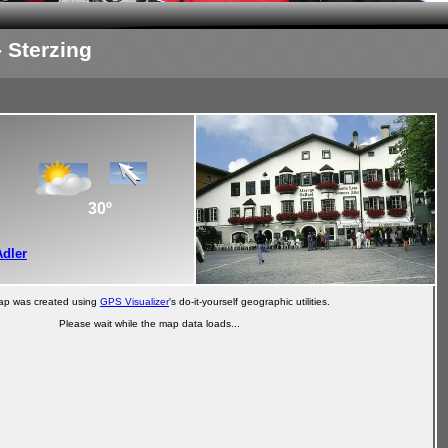
 Sterzing
30º
Adler