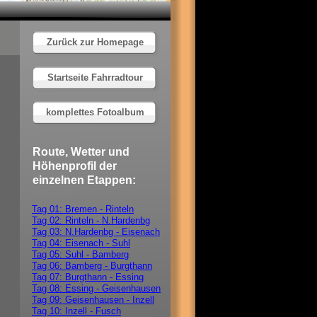
Zurück zur Homepage
Startseite Fahrradtour
komplettes Fotoalbum
Route, Wetter und
Höhenprofil der
einzelnen Etappen:
Tag 01: Bremen - Rinteln
Tag 02: Rinteln - N.Hardenbg
Tag 03: N.Hardenbg - Eisenach
Tag 04: Eisenach - Suhl
Tag 05: Suhl - Bamberg
Tag 06: Bamberg - Burgthann
Tag 07: Burgthann - Essing
Tag 08: Essing - Geisenhausen
Tag 09: Geisenhausen - Inzell
Tag 10: Inzell - Fusch