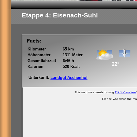
Etappe 4: Eisenach-Suhl
Kilometer
65 km
Höhenmeter
1311 Meter
Gesamtfahrzeit
6:46 h
22º
Kalorien
520 Kcal.
Unterkunft:
Landgut Aschenhof