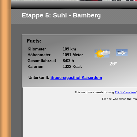
Etappe 5: Suhl - Bamberg
Kilometer
109 km
Höhenmeter
1091 Meter
Gesamtfahrzeit
8:03 h
26º
Kalorien
1322 Kcal.
Unterkunft:
Brauereigasthof Kaiserdom