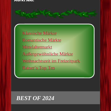
Markt seid.
Klassische Märkte
Romantische Märkte
Mittelaltermarkt
Außergewöhnliche Märkte
Weihnachtszeit im Freizeitpark
Rainer´s Top Ten
BEST OF 2024