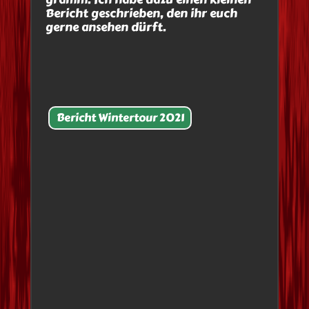
Bericht geschrieben, den ihr euch
gerne ansehen dürft.
Bericht Wintertour 2021