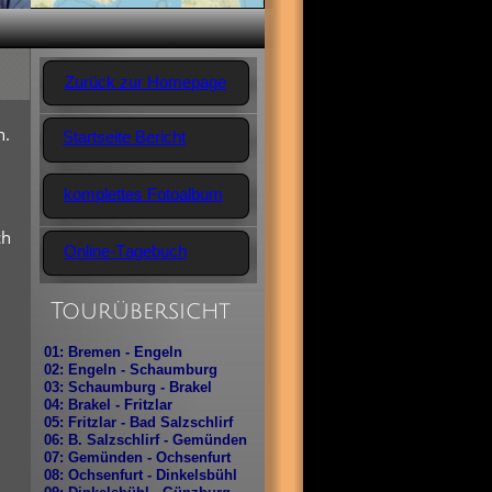
Z
u
r
ü
c
k
z
u
r
H
o
m
e
p
a
g
e
n.
S
t
a
r
t
s
e
i
t
e
B
e
r
i
c
h
t
k
o
m
p
l
e
t
t
e
s
F
o
t
o
a
l
b
u
m
ch
O
n
l
i
n
e
-
T
a
g
e
b
u
c
h
Tourübersicht
01: Bremen - Engeln
02: Engeln - Schaumburg
03: Schaumburg - Brakel
04: Brakel - Fritzlar
05: Fritzlar - Bad Salzschlirf
06: B. Salzschlirf - Gemünden
07: Gemünden - Ochsenfurt
08: Ochsenfurt - Dinkelsbühl