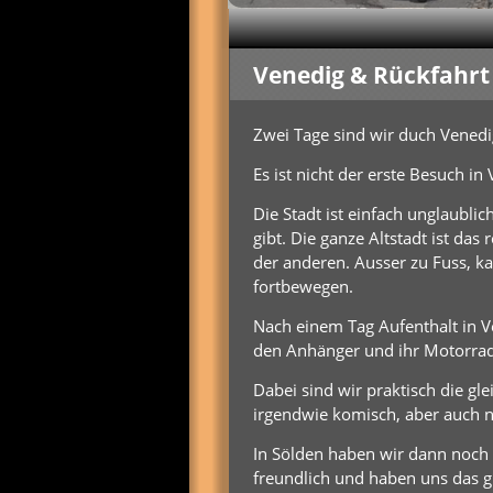
Venedig & Rückfahrt
Zwei Tage sind wir duch Venedi
Es ist nicht der erste Besuch in
Die Stadt ist einfach unglaublic
gibt. Die ganze Altstadt ist da
der anderen. Ausser zu Fuss, k
fortbewegen.
Nach einem Tag Aufenthalt in V
den Anhänger und ihr Motorrad 
Dabei sind wir praktisch die gl
irgendwie komisch, aber auch 
In Sölden haben wir dann noch
freundlich und haben uns das gl