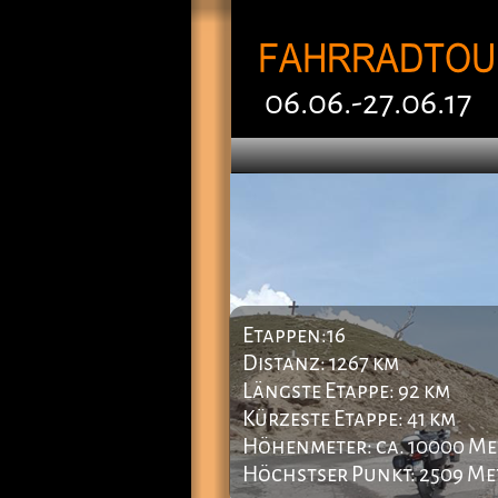
06.06.-27.06.17
Etappen:16
Distanz: 1267 km
Längste Etappe: 92 km
Kürzeste Etappe: 41 km
Höhenmeter: ca. 10000 Me
Höchstser Punkt: 2509 Me