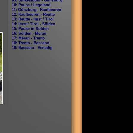
09: Dinkelsbühl - Günzburg
10: Pause / Legoland
11: Günzburg - Kaufbeuren
12: Kaufbeuren - Reutte
13: Reutte - Imst / Tirol
14: Imst / Tirol - Sölden
15: Pause in Sölden
16: Sölden - Meran
17: Meran - Trento
18: Trento - Bassano
19: Bassano - Venedig